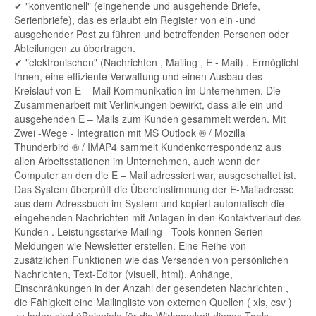
✔ "konventionell" (eingehende und ausgehende Briefe,
Serienbriefe), das es erlaubt ein Register von ein -und
ausgehender Post zu führen und betreffenden Personen oder
Abteilungen zu übertragen.
✔ "elektronischen" (Nachrichten , Mailing , E - Mail) . Ermöglicht
Ihnen, eine effiziente Verwaltung und einen Ausbau des
Kreislauf von E – Mail Kommunikation im Unternehmen. Die
Zusammenarbeit mit Verlinkungen bewirkt, dass alle ein und
ausgehenden E – Mails zum Kunden gesammelt werden. Mit
Zwei -Wege - Integration mit MS Outlook ® / Mozilla
Thunderbird ® / IMAP4 sammelt Kundenkorrespondenz aus
allen Arbeitsstationen im Unternehmen, auch wenn der
Computer an den die E – Mail adressiert war, ausgeschaltet ist.
Das System überprüft die Übereinstimmung der E-Mailadresse
aus dem Adressbuch im System und kopiert automatisch die
eingehenden Nachrichten mit Anlagen in den Kontaktverlauf des
Kunden . Leistungsstarke Mailing - Tools können Serien -
Meldungen wie Newsletter erstellen. Eine Reihe von
zusätzlichen Funktionen wie das Versenden von persönlichen
Nachrichten, Text-Editor (visuell, html), Anhänge,
Einschränkungen in der Anzahl der gesendeten Nachrichten ,
die Fähigkeit eine Mailingliste von externen Quellen ( xls, csv )
zu laden sind üBeispiele für die Wirksamkeit dieses Tools.