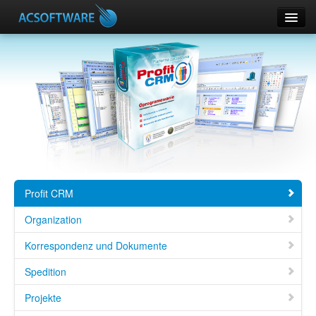
CRM
ERPConnector
DOMOPHONE
SUPLA
Andere Produkte
Ihr Klientenkonto
Profit CRM
Hilfe
Organization
Korrespondenz und Dokumente
Spedition
Projekte