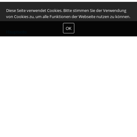
Diese Seite verwendet Cookies. Bitte stimmen Sie der Verwendung
von Cookies zu, um alle Funktionen der Webseite nutzen zu können.
OK
Hauptseite
Aktuelles
Über uns
Referenzen
Partner
Partnerprogramm
Kontakt
Sitemap
Ochrona danych osobowych