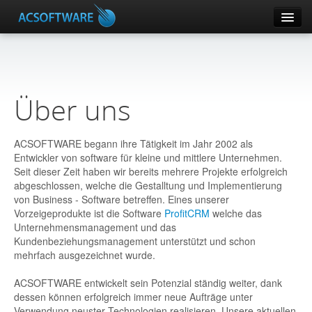
CRM
ERPConnector
Über uns
DOMOPHONE
ACSOFTWARE begann ihre Tätigkeit im Jahr 2002 als
Entwickler von software für kleine und mittlere Unternehmen.
SUPLA
Seit dieser Zeit haben wir bereits mehrere Projekte erfolgreich
abgeschlossen, welche die Gestalltung und Implementierung
Andere Produkte
von Business - Software betreffen. Eines unserer
Vorzeigeprodukte ist die Software
ProfitCRM
welche das
Unternehmensmanagement und das
Ihr Klientenkonto
Kundenbeziehungsmanagement unterstützt und schon
mehrfach ausgezeichnet wurde.
Hilfe
ACSOFTWARE entwickelt sein Potenzial ständig weiter, dank
dessen können erfolgreich immer neue Aufträge unter
Verwendung neuster Technologien realisieren. Unsere aktuellen