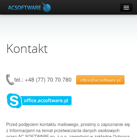
CRM
ERPConnector
Kontakt
DOMOPHONE
SUPLA
tel.: +48 (77) 70 70 780
office@acsoftware.pl
Pozostałe produkty
Panel klienta
Pomoc
Przed podjęciem kontaktu mailowego, prosimy o zapoznanie się
z Informacjami na temat przetwarzania danych osobowych
przez AC SOFTWARE sp. z o.o. zawartymi w zakładce Ochrona