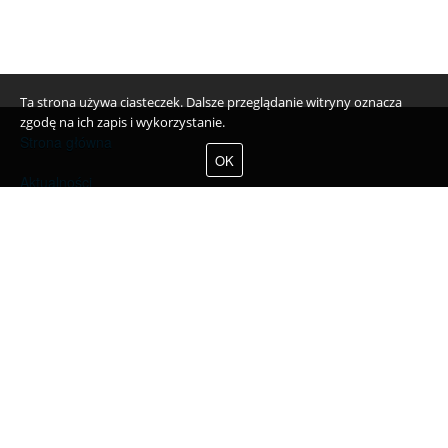
Ta strona używa ciasteczek. Dalsze przeglądanie witryny oznacza
zgodę na ich zapis i wykorzystanie.
Strona główna
OK
Aktualności
O firmie
Referencje
Partnerzy
Program partnerski
Kontakt
Mapa strony